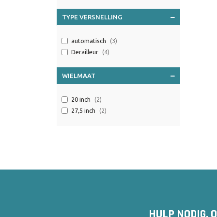
TYPE VERSNELLING
automatisch
(3)
Derailleur
(4)
WIELMAAT
20 inch
(2)
27,5 inch
(2)
HULP NODIG, 