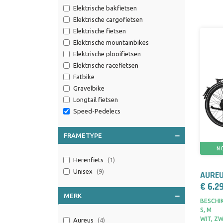
Elektrische bakfietsen
Elektrische cargofietsen
Elektrische fietsen
Elektrische mountainbikes
Elektrische plooifietsen
Elektrische racefietsen
Fatbike
Gravelbike
Longtail fietsen
Speed-Pedelecs
FRAMETYPE
N
Herenfiets
(1)
Unisex
(9)
AURE
€ 6.2
MERK
BESCHIK
S, M
WIT, Z
Aureus
(4)