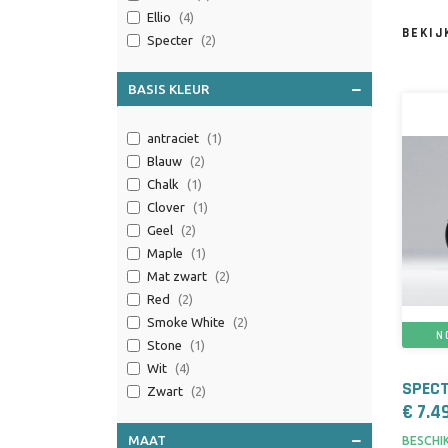
Ellio
(4)
BEKI
Specter
(2)
BASIS KLEUR
antraciet
(1)
Blauw
(2)
Chalk
(1)
Clover
(1)
Geel
(2)
Maple
(1)
Mat zwart
(2)
Red
(2)
Smoke White
(2)
N
Stone
(1)
Wit
(4)
SPECT
Zwart
(2)
€ 7.4
MAAT
BESCHIK