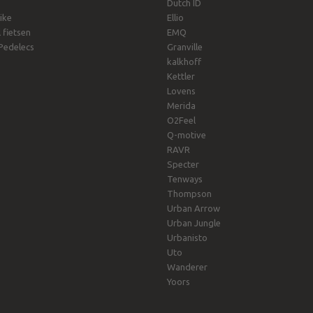
Dutch ID
ike
Ellio
 fietsen
EMQ
Pedelecs
Granville
kalkhoff
Kettler
Lovens
Merida
O2Feel
Q-motive
RAVR
Specter
Tenways
Thompson
Urban Arrow
Urban Jungle
Urbanisto
Uto
Wanderer
Yoors