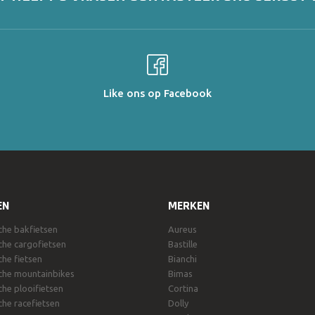
Like ons op Facebook
EN
MERKEN
sche bakfietsen
Aureus
sche cargofietsen
Bastille
che fietsen
Bianchi
sche mountainbikes
Bimas
che plooifietsen
Cortina
che racefietsen
Dolly